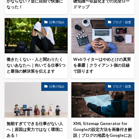
かならない？逆に自由で快適に
礎知識〜収益化までの完全ロー
なった！
ドマップ
仕事の悩み
ブログ・副業
働きたくない・人と関わりたく
Webライターはやめとけの真実
ないあなたへ｜向いてる仕事5つ
を暴露｜クライアント側の目線
と最強の解決策を伝えます
で語ります
仕事の悩み
ブログ・副業
無能すぎてできる仕事がない人
XML Sitemap Generator for
へ｜原因は実力ではなく環境に
Googleの設定方法を画像付き解
ある！
説｜ブログの地図をGoogleにお