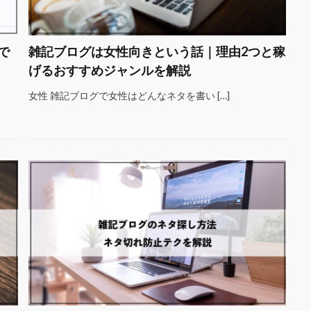
で
雑記ブログは女性向きという話｜理由2つと稼
げるおすすめジャンルを解説
女性 雑記ブログで女性はどんなネタを書い […]