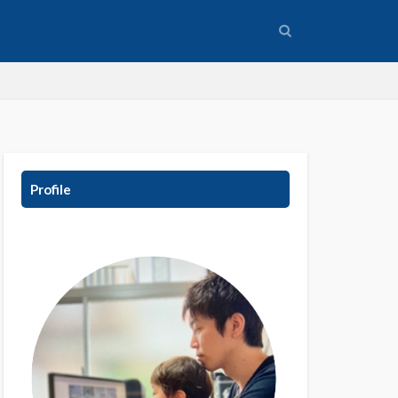
Profile