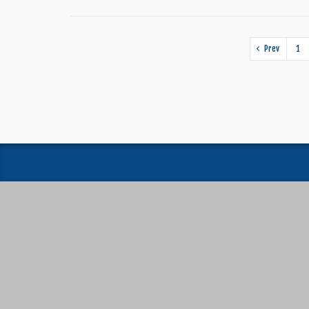
Prev
1