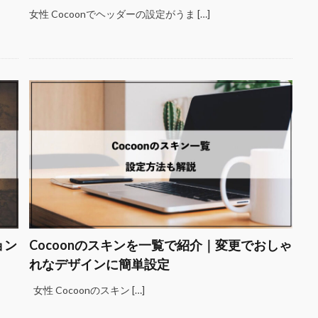
女性 Cocoonでヘッダーの設定がうま […]
ョン
Cocoonのスキンを一覧で紹介｜変更でおしゃ
れなデザインに簡単設定
女性 Cocoonのスキン […]