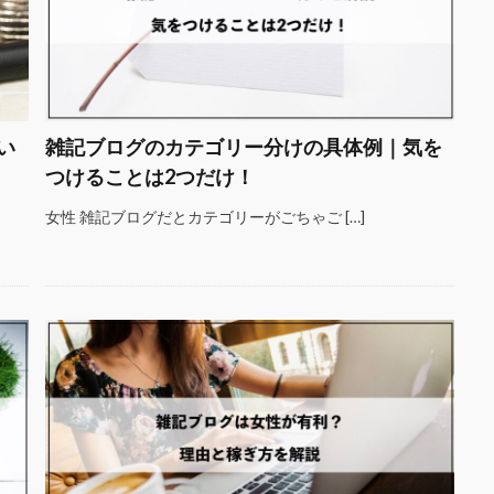
い
雑記ブログのカテゴリー分けの具体例｜気を
つけることは2つだけ！
女性 雑記ブログだとカテゴリーがごちゃご […]