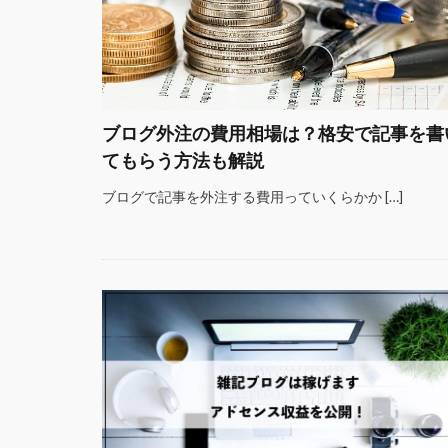
ブログ外注の費用相場は？格安で記事を書
てもらう方法も解説
ブログで記事を外注する費用っていくらかか […]