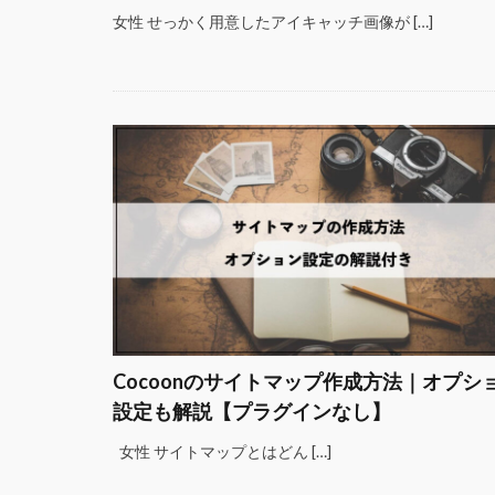
女性 せっかく用意したアイキャッチ画像が […]
Cocoonのサイトマップ作成方法｜オプシ
設定も解説【プラグインなし】
女性 サイトマップとはどん […]