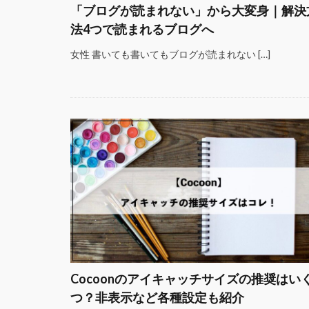
「ブログが読まれない」から大変身｜解決
法4つで読まれるブログへ
女性 書いても書いてもブログが読まれない […]
Cocoonのアイキャッチサイズの推奨はい
つ？非表示など各種設定も紹介